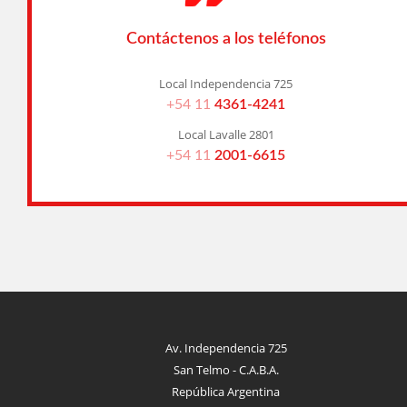
Contáctenos a los teléfonos
Local Independencia 725
+54 11
4361-4241
Local Lavalle 2801
+54 11
2001-6615
Av. Independencia 725
San Telmo - C.A.B.A.
República Argentina