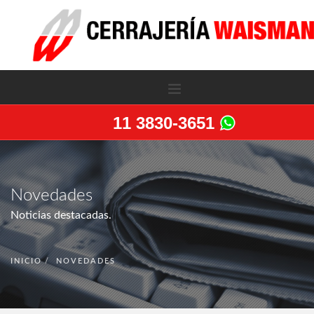
11 3830-3651
LA EMPRESA
SERVICIOS
Novedades
PRODUCTOS
Noticias destacadas.
NOVEDADES
PERSIANAS METALICAS
INICIO
NOVEDADES