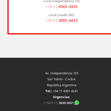
Local Independencia 725
+54 11
4361-4241
Local Lavalle 2801
+54 11
2001-6615
Av. Independencia 725
San Telmo - C.A.B.A.
República Argentina
Tel.:
+54 11 4361-4241
Urgencias:
(+54 9 11)
3830-3651