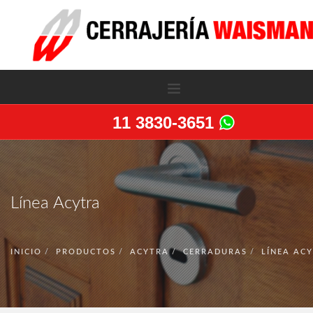
11 3830-3651
LA EMPRESA
SERVICIOS
Línea Acytra
PRODUCTOS
NOVEDADES
INICIO
PRODUCTOS
ACYTRA
CERRADURAS
LÍNEA AC
PERSIANAS METALICAS