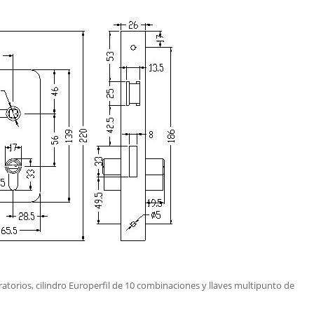
atorios, cilindro Europerfil de 10 combinaciones y llaves multipunto de