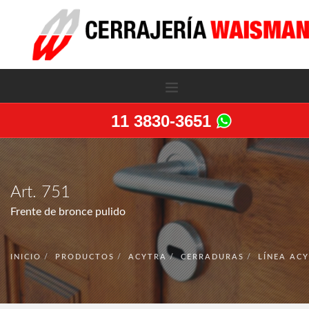
11 3830-3651
LA EMPRESA
SERVICIOS
Art. 751
PRODUCTOS
Frente de bronce pulido
NOVEDADES
PERSIANAS METALICAS
INICIO
PRODUCTOS
ACYTRA
CERRADURAS
LÍNEA AC