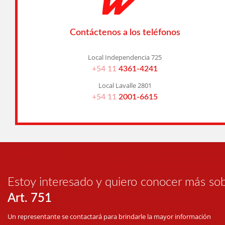
Contáctenos a los teléfonos
Local Independencia 725
+54 11
4361-4241
Local Lavalle 2801
+54 11
2001-6615
Estoy interesado y quiero conocer más so
Art. 751
Un representante se contactará para brindarle la mayor información